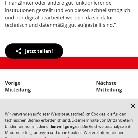
Finanzämter oder andere gut funktionierende
Institutionen gestellt und von diesen schnellstmöglich
und nur digital bearbeitet werden, da sie dafür
technisch und datenmäßig gut aufgestellt sind.”
Teilen
Jetzt teilen!
der
Seite:
Vorige
Nächste
Mitteilung
Mitteilung
Hinw
Fußbereich
Kontakt
Datenschutz
ausb
Weiterführende
Wir verwenden auf dieser Website ausschließlich Cookies, die für den
Links/Kleingedrucktes
Impressum
Cookies
technischen Betrieb erforderlich sind. Externe Inhalte von Drittanbietern
Copyright 2026 SPD
binden wir nur mit deiner
Einwilligung
ein. Die Reichweitenanalyse mit
Matomo erfolgt anonym und ohne Cookies. Weitere Informationen