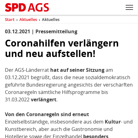
Zum Inhaltsbereich der Seite
Zum Fußbereich der Seite
Kopfbereich
Sprungmarken-
Hauptnavigation
M
Navigation
ei
Start
›
Aktuelles
›
Aktuelles
(aktuell)
Sie
sind
03.12.2021 | Pressemitteilung
Inhaltsbereich
Aktuelles
hier
Coronahilfen verlängern
und neu aufstellen!
Der AGS-Länderrat
hat auf seiner Sitzung
am
03.12.2021 begrüßt, dass die neue sozialdemokratisch
geführte Bundesregierung angesichts der verschärften
Coronaregeln sämtliche Hilfsprogramme bis
31.03.2022
verlängert
.
Von den Coronaregeln sind erneut
Einzelselbständige, insbesondere aus dem
Kultur
- und
Kunstbereich, aber auch die Gastronomie und
Hotellerie sowie der Einzelhandel
besonders