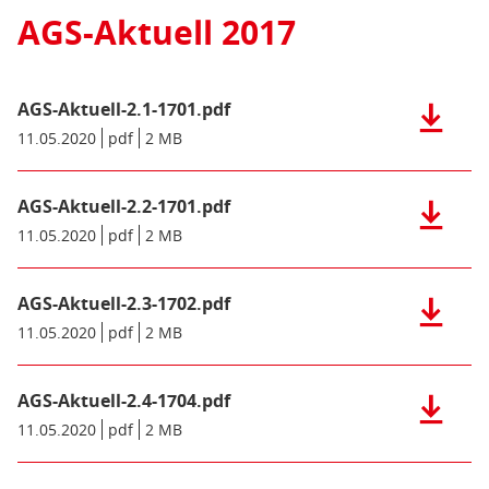
MB)
3.3-
AGS-Aktuell 2017
1808.pdf
(pdf),
2
MB)
AGS-Aktuell-2.1-1701.pdf
Herunter
der
Datum/Gültigkeit:
11.05.2020
Dateiformat:
pdf
Dateigröße:
2 MB
Metadaten:
Datei:
AGS-
AGS-Aktuell-2.2-1701.pdf
Aktuell-
Herunter
2.1-
der
Datum/Gültigkeit:
11.05.2020
Dateiformat:
pdf
Dateigröße:
2 MB
Metadaten:
1701.pdf
Datei:
(pdf),
AGS-
2
AGS-Aktuell-2.3-1702.pdf
Aktuell-
Herunter
MB)
2.2-
der
Datum/Gültigkeit:
11.05.2020
Dateiformat:
pdf
Dateigröße:
2 MB
Metadaten:
1701.pdf
Datei:
(pdf),
AGS-
2
AGS-Aktuell-2.4-1704.pdf
Aktuell-
Herunter
MB)
2.3-
der
Datum/Gültigkeit:
11.05.2020
Dateiformat:
pdf
Dateigröße:
2 MB
Metadaten:
1702.pdf
Datei:
(pdf),
AGS-