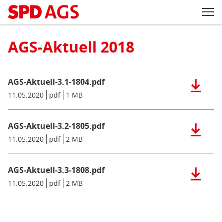
Zum Inhaltsbereich der Seite
Zum Fußbereich der Seite
Kopfbereich
Sprungmarken-
Hauptnavigation
M
Navigation
ei
Inhaltsbereich
Archiv
AGS-Aktuell 2018
AGS-Aktuell-3.1-1804.pdf
Herunter
der
Datum/Gültigkeit:
11.05.2020
Dateiformat:
pdf
Dateigröße:
1 MB
Metadaten:
Datei:
AGS-
AGS-Aktuell-3.2-1805.pdf
Aktuell-
Herunter
3.1-
der
Datum/Gültigkeit:
11.05.2020
Dateiformat:
pdf
Dateigröße:
2 MB
Metadaten:
1804.pdf
Datei:
(pdf),
AGS-
1
AGS-Aktuell-3.3-1808.pdf
Aktuell-
Herunter
MB)
3.2-
der
Datum/Gültigkeit:
11.05.2020
Dateiformat:
pdf
Dateigröße:
2 MB
Metadaten:
1805.pdf
Datei:
(pdf),
AGS-
2
Aktuell-