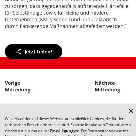
zu sorgen, dass gegebenenfalls auftretende Härtefälle
für Selbständige sowie für kleine und mittlere
Unternehmen (KMU) schnell und unbürokratisch
durch flankierende Maßnahmen abgefedert werden.“
Teilen
Jetzt teilen!
der
Seite:
Vorige
Nächste
Mitteilung
Mitteilung
Hinw
Fußbereich
Kontakt
Datenschutz
Weiterführende
ausb
Links/Kleingedrucktes
Impressum
Cookies
Wir verwenden auf dieser Website ausschließlich Cookies, die für den
technischen Betrieb erforderlich sind. Externe Inhalte von Drittanbietern
Copyright 2026 SPD
binden wir nur mit deiner
Einwilligung
ein. Die Reichweitenanalyse mit