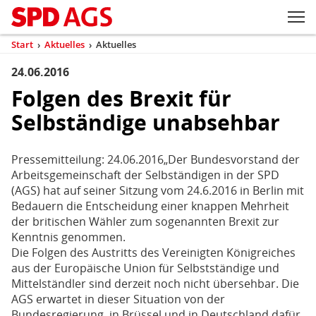
Zum Inhaltsbereich der Seite
Zum Fußbereich der Seite
Kopfbereich
Sprungmarken-
Hauptnavigation
M
Navigation
ei
Start
›
Aktuelles
›
Aktuelles
(aktuell)
Sie
sind
24.06.2016
Inhaltsbereich
Aktuelles
hier
Folgen des Brexit für
Selbständige unabsehbar
Pressemitteilung: 24.06.2016„Der Bundesvorstand der
Arbeitsgemeinschaft der Selbständigen in der SPD
(AGS) hat auf seiner Sitzung vom 24.6.2016 in Berlin mit
Bedauern die Entscheidung einer knappen Mehrheit
der britischen Wähler zum sogenannten Brexit zur
Kenntnis genommen.
Die Folgen des Austritts des Vereinigten Königreiches
aus der Europäische Union für Selbstständige und
Mittelständler sind derzeit noch nicht übersehbar. Die
AGS erwartet in dieser Situation von der
Bundesregierung, in Brüssel und in Deutschland dafür