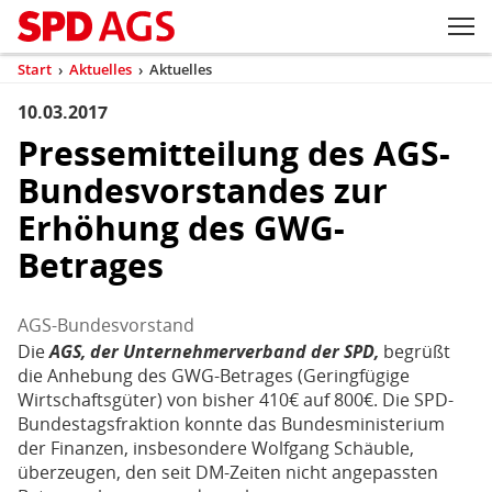
Zum Inhaltsbereich der Seite
Zum Fußbereich der Seite
Kopfbereich
Sprungmarken-
Hauptnavigation
M
Navigation
ei
Start
›
Aktuelles
›
Aktuelles
(aktuell)
Sie
sind
10.03.2017
Inhaltsbereich
Aktuelles
hier
Pressemitteilung des AGS-
Bundesvorstandes zur
Erhöhung des GWG-
Betrages
AGS-Bundesvorstand
Die
AGS, der Unternehmerverband der SPD,
begrüßt
die Anhebung des GWG-Betrages (Geringfügige
Wirtschaftsgüter) von bisher 410€ auf 800€. Die SPD-
Bundestagsfraktion konnte das Bundesministerium
der Finanzen, insbesondere Wolfgang Schäuble,
überzeugen, den seit DM-Zeiten nicht angepassten