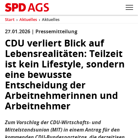
Zum Inhaltsbereich der Seite
Zum Fußbereich der Seite
Kopfbereich
Sprungmarken-
Hauptnavigation
M
Navigation
ei
Start
›
Aktuelles
›
Aktuelles
(aktuell)
Sie
sind
27.01.2026 | Pressemitteilung
Inhaltsbereich
Aktuelles
hier
CDU verliert Blick auf
Lebensrealitäten: Teilzeit
ist kein Lifestyle, sondern
eine bewusste
Entscheidung der
Arbeitnehmerinnen und
Arbeitnehmer
Zum Vorschlag der CDU-Wirtschafts- und
Mittelstandsunion (MIT) in einem Antrag für den
kommenden CDU-Bundesparteitag, die derzeitigen