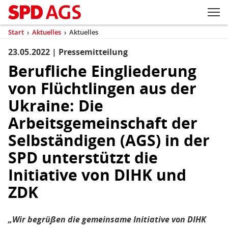
Zum Inhaltsbereich der Seite
Zum Fußbereich der Seite
Kopfbereich
Sprungmarken-
Hauptnavigation
M
Navigation
ei
Start
›
Aktuelles
›
Aktuelles
(aktuell)
Sie
sind
23.05.2022 | Pressemitteilung
Inhaltsbereich
Aktuelles
hier
Berufliche Eingliederung
von Flüchtlingen aus der
Ukraine: Die
Arbeitsgemeinschaft der
Selbständigen (AGS) in der
SPD unterstützt die
Initiative von DIHK und
ZDK
„Wir begrüßen die gemeinsame Initiative von DIHK