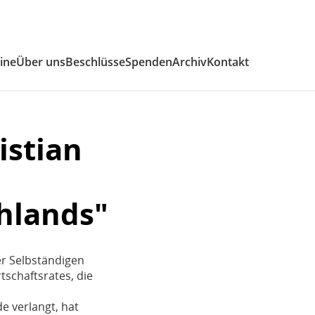
v)
ine
Über uns
Beschlüsse
Spenden
Archiv
Kontakt
istian
chlands"
er Selbständigen
tschaftsrates, die
e verlangt, hat