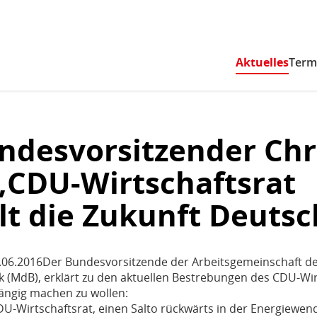
Zum Inhaltsbereich der Seite
Zum Fußbereich der Seite
Aktuelles
(akti
Term
ndesvorsitzender Chr
 „CDU-Wirtschaftsrat
lt die Zukunft Deuts
6.06.2016Der Bundesvorsitzende der Arbeitsgemeinschaft d
sek (MdB), erklärt zu den aktuellen Bestrebungen des CDU-Wir
ängig machen zu wollen:
CDU-Wirtschaftsrat, einen Salto rückwärts in der Energiewend