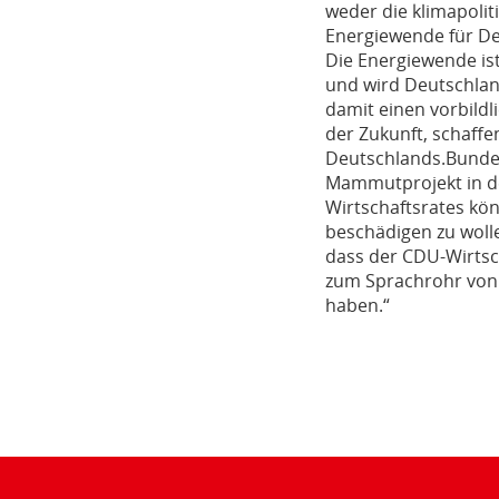
weder die klimapoli
Energiewende für De
Die Energiewende ist
und wird Deutschland
damit einen vorbildl
der Zukunft, schaff
Deutschlands.Bundesw
Mammutprojekt in de
Wirtschaftsrates kö
beschädigen zu wolle
dass der CDU-Wirtsch
zum Sprachrohr von P
haben.“
Teilen
der
Seite: