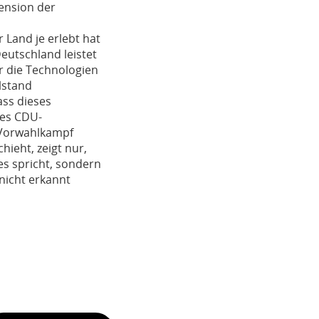
ension der
 Land je erlebt hat
eutschland leistet
ir die Technologien
lstand
ass dieses
des CDU-
n Vorwahlkampf
ieht, zeigt nur,
es spricht, sondern
nicht erkannt