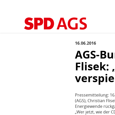
Kopfbereich
Sprungmarken-
Start
›
Aktuelles
›
Aktuelles
(aktuell)
Navigation
Sie
sind
Hauptnavigation
hier
16.06.2016
Inhaltsbereich
Aktuelles
AGS-Bu
Flisek:
verspie
Pressemitteilung: 1
(AGS), Christian Fli
Energiewende rückg
„Wer jetzt, wie der 